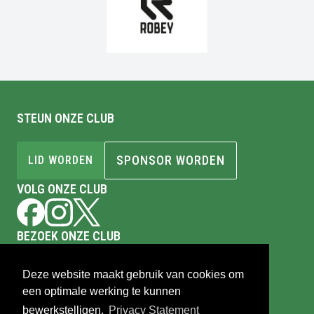
STEUN ONZE CLUB
SPONSOR WORDEN
LID WORDEN
VOLG ONZE CLUB
BEZOEK ONZE CLUB
Sportpark Markgouw
Cornelis Dirkszoonlaan 342
Deze website maakt gebruik van cookies om
1141XS
Monnickendam
een optimale werking te kunnen
Tel.
0299-651291
bewerkstelligen.
Privacy Statement