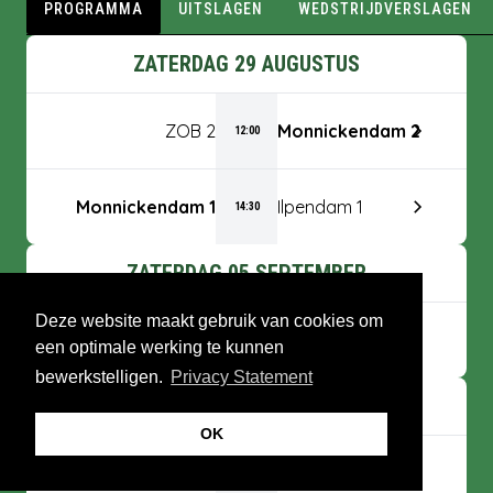
PROGRAMMA
UITSLAGEN
WEDSTRIJDVERSLAGEN
ZATERDAG 29 AUGUSTUS
ZOB 2
Monnickendam 2
12:00
Monnickendam 1
Ilpendam 1
14:30
ZATERDAG 05 SEPTEMBER
Deze website maakt gebruik van cookies om
Monnickendam 2
Ilpendam 2
12:00
een optimale werking te kunnen
bewerkstelligen.
Privacy Statement
ZONDAG 06 SEPTEMBER
OK
RKEDO 1
Monnickendam 1
14:00