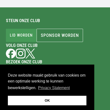
STEUN ONZE CLUB
SPONSOR WORDEN
LID WORDEN
VOLG ONZE CLUB
BEZOEK ONZE CLUB
Sportpark Markgouw
Cornelis Dirkszoonlaan 342
Deze website maakt gebruik van cookies om
1141XS
Monnickendam
een optimale werking te kunnen
Tel.
0299-651291
bewerkstelligen.
Privacy Statement
©
Monnickendam
Privacy & Veiligheid
Website:
Sportlink
OK
TERUG NAAR BOVEN